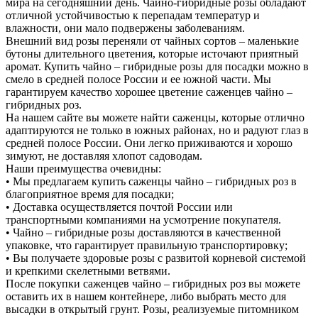
мира на сегодняшний день. Чайно-гибридные розы обладают
отличной устойчивостью к перепадам температур и
влажности, они мало подвержены заболеваниям.
Внешний вид розы переняли от чайных сортов – маленькие
бутоны длительного цветения, которые источают приятный
аромат. Купить чайно – гибридные розы для посадки можно в
смело в средней полосе России и ее южной части. Мы
гарантируем качество хорошее цветение саженцев чайно –
гибридных роз.
На нашем сайте вы можете найти саженцы, которые отлично
адаптируются не только в южных районах, но и радуют глаз в
средней полосе России. Они легко приживаются и хорошо
зимуют, не доставляя хлопот садоводам.
Наши преимущества очевидны:
• Мы предлагаем купить саженцы чайно – гибридных роз в
благоприятное время для посадки;
• Доставка осуществляется почтой России или
транспортными компаниями на усмотрение покупателя.
• Чайно – гибридные розы доставляются в качественной
упаковке, что гарантирует правильную транспортировку;
• Вы получаете здоровые розы с развитой корневой системой
и крепкими скелетными ветвями.
После покупки саженцев чайно – гибридных роз вы можете
оставить их в нашем контейнере, либо выбрать место для
высадки в открытый грунт. Розы, реализуемые питомником