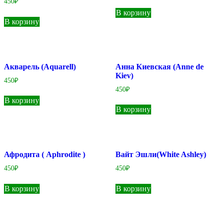
450
₽
из 5
5.00
В корзину
из 5
В корзину
Акварель (Aquarell)
Анна Киевская (Anne de
Kiev)
450
₽
450
₽
В корзину
В корзину
Афродита ( Aphrodite )
Вайт Эшли(White Ashley)
450
₽
450
₽
В корзину
В корзину