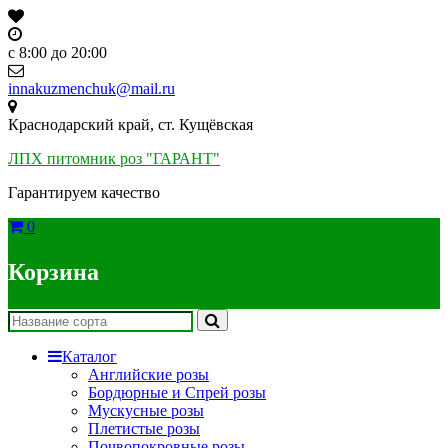
Skip
to
content
c 8:00 до 20:00
innakuzmenchuk@mail.ru
Краснодарский край, ст. Кущёвская
ЛПХ питомник роз "ГАРАНТ"
Гарантируем качество
0
Корзина
Каталог
Английские розы
Бордюрные и Спрей розы
Мускусные розы
Плетистые розы
Почвопокровные розы