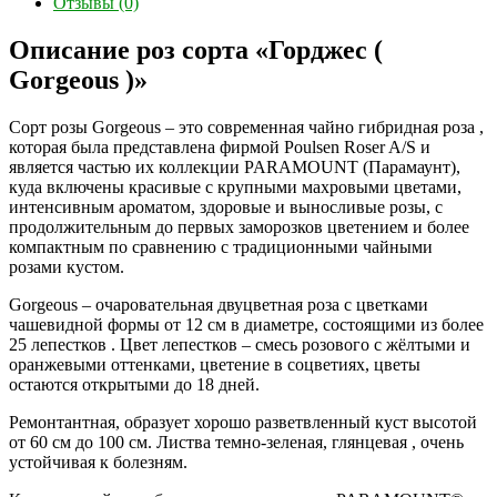
Отзывы (0)
Описание роз сорта «Горджес (
Gorgeous )»
Сорт розы Gorgeous – это современная чайно гибридная роза ,
которая была представлена фирмой Poulsen Roser A/S и
является частью их коллекции PARAMOUNT (Парамаунт),
куда включены красивые с крупными махровыми цветами,
интенсивным ароматом, здоровые и выносливые розы, с
продолжительным до первых заморозков цветением и более
компактным по сравнению с традиционными чайными
розами кустом.
Gorgeous – очаровательная двуцветная роза с цветками
чашевидной формы от 12 см в диаметре, состоящими из более
25 лепестков . Цвет лепестков – смесь розового с жёлтыми и
оранжевыми оттенками, цветение в соцветиях, цветы
остаются открытыми до 18 дней.
Ремонтантная, образует хорошо разветвленный куст высотой
от 60 см до 100 см. Листва темно-зеленая, глянцевая , очень
устойчивая к болезням.