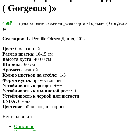
( Gorgeous )»
450
₽
— цена за один саженец розы сорта «Горджес ( Gorgeous
)»
Селекция:
L. Pernille Olesen Дания, 2012
Цвет
: Смешанный
Размер цветка:
10-15 см
Высота куста:
40-60 см
Ширина
: 60 см
Аромат:
средний
Кол-во цветков на стебле
: 1-3
Форма куста:
прямостоячий
Устойчивость к дождю
: +++
Устойчивость к мучнистой росе
: +++
Устойчивость к черной пятнистости
: +++
USDA:
6 зона
Цветение
: обильное,повторное
Нет в наличии
Описание