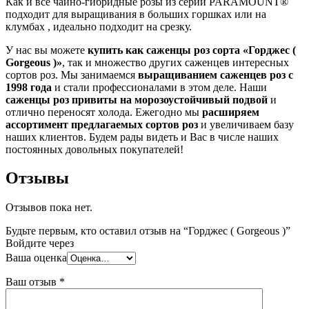
Как и все чайно-гибридные розы из серии PARAMOUNT®
подходит для выращивания в больших горшках или на
клумбах , идеально подходит на срезку.
У нас вы можете
купить как саженцы роз сорта «Горджес (
Gorgeous )»
, так и множество других саженцев интересных
сортов роз. Мы занимаемся
выращиванием саженцев роз с
1998 года
и стали профессионалами в этом деле. Наши
саженцы роз привиты на морозоустойчивый подвой
и
отлично переносят холода. Ежегодно мы
расширяем
ассортимент предлагаемых сортов роз
и увеличиваем базу
наших клиентов. Будем рады видеть и Вас в числе наших
постоянных довольных покупателей!
Отзывы
Отзывов пока нет.
Будьте первым, кто оставил отзыв на “Горджес ( Gorgeous )”
Войдите через
Ваша оценка
Ваш отзыв
*