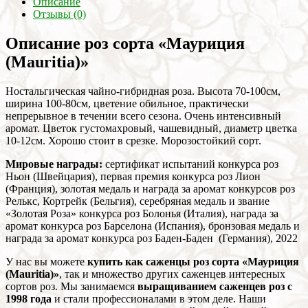
Описание
Отзывы (0)
Описание роз сорта «Мауриция
(Mauritia)»
Ностальгическая чайно-гибридная роза. Высота 70-100см,
ширина 100-80см, цветение обильное, практически
непрерывное в течении всего сезона. Очень интенсивный
аромат. Цветок густомахровый, чашевидный, диаметр цветка
10-12см. Хорошо стоит в срезке. Морозостойкий сорт.
Мировые награды:
сертификат испытаний конкурса роз
Ньон (Швейцария), первая премия конкурса роз Лион
(Франция), золотая медаль и награда за аромат конкурсов роз
Релькс, Кортрейк (Бельгия), серебряная медаль и звание
«Золотая Роза» конкурса роз Болонья (Италия), награда за
аромат конкурса роз Барселона (Испания), бронзовая медаль и
награда за аромат конкурса роз Баден-Баден (Германия), 2022
У нас вы можете
купить как саженцы роз сорта «Мауриция
(Mauritia)»
, так и множество других саженцев интересных
сортов роз. Мы занимаемся
выращиванием саженцев роз с
1998 года
и стали профессионалами в этом деле. Наши