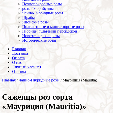
Почвопокровные розы
розы Флорибунды
Чайно-Гибридные розы
Шрабы
Японские розы
Полиантовые и миниатюрные розы
Гибриды гультемии персидской
Новозеландские розы
Исторические розы
Главная
Доставка
Оплата
О нас
Личный кабинет
Отзывы
Главная
/
Чайно-Гибридные розы
/ Мауриция (Mauritia)
Cаженцы роз сорта
«Мауриция (Mauritia)»