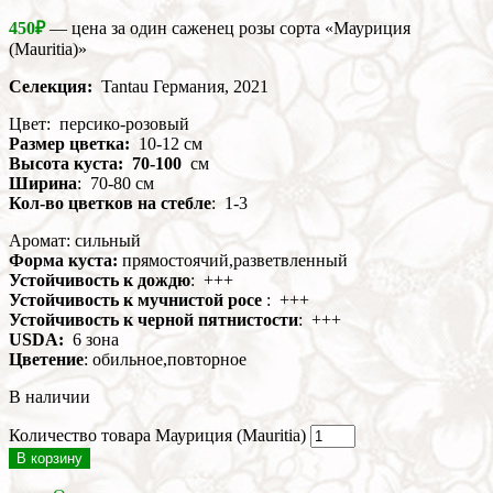
450
₽
— цена за один саженец розы сорта «Мауриция
(Mauritia)»
Селекция:
Tantau Германия, 2021
Цвет: персико-розовый
Размер цветка:
10-12 см
Высота куста: 70-100
см
Ширина
: 70-80 см
Кол-во цветков на стебле
: 1-3
Аромат: сильный
Форма куста:
прямостоячий,разветвленный
Устойчивость к дождю
: +++
Устойчивость к мучнистой росе
: +++
Устойчивость к черной пятнистости
: +++
USDA:
6 зона
Цветение
: обильное,повторное
В наличии
Количество товара Мауриция (Mauritia)
В корзину