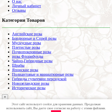
О нас
Личный кабинет
Отзывы
Категории Товаров
Английские розы
Бордюрные и Спрей розы
Мускусные розы
Плетистые розы
Почвопокровные розы
розы Флорибунды
Чайно-Гибридные розы
Шрабы
Японские розы
Полиантовые и миниатюрные розы
Гибриды гультемии персидской
Новозеландские розы
Исторические розы
×
[wt_locations type_select_location="link_subdomain"]
Этот сайт использует cookie для хранения данных. Продолжая
[/wt_locations]
использовать сайт, Вы даете свое согласие на работу с этими файлами.
В списке нет моего города (использовать данные головного