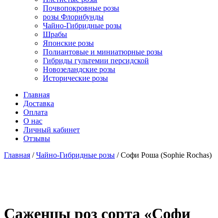
Почвопокровные розы
розы Флорибунды
Чайно-Гибридные розы
Шрабы
Японские розы
Полиантовые и миниатюрные розы
Гибриды гультемии персидской
Новозеландские розы
Исторические розы
Главная
Доставка
Оплата
О нас
Личный кабинет
Отзывы
Главная
/
Чайно-Гибридные розы
/ Софи Роша (Sophie Rochas)
Cаженцы роз сорта «Софи