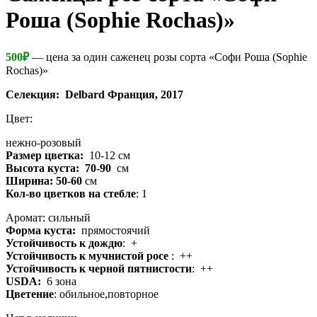
Роша (Sophie Rochas)»
500
₽
— цена за один саженец розы сорта «Софи Роша (Sophie
Rochas)»
Селекция:
Delbard Франция, 2017
Цвет:
нежно-розовый
Размер цветка:
10-12 см
Высота куста: 70-90
см
Ширина: 50-60
см
Кол-во цветков на стебле
: 1
Аромат: сильный
Форма куста:
прямостоячий
Устойчивость к дождю
: +
Устойчивость к мучнистой росе
: ++
Устойчивость к черной пятнистости
: ++
USDA:
6 зона
Цветение
: обильное,повторное