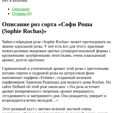
Нет в наличии
Описание
Отзывы (0)
Описание роз сорта «Софи Роша
(Sophie Rochas)»
Чайно-гибридная роза «Sophie Rochas» может претендовать на
звание идеальной розы. У неё есть все для этого: красивые
нежно-розовые махровые цветки супероригинальной формы с
кружевными зазубренными лепестками, очень изысканный
аромат, долгое цветение.
Гармоничный и утонченный аромат этой розы с цветочными
нотами сирени и пудровой розы на цитрусовом фоне
напоминает парфюм «Femme», созданный великим
парфюмером Эдмоном Рудницка для модного дома Rochas. На
сайте Delbard об этой розе написано: «Эта роза источает
аромат вневременного творения, аромат вчерашнего,
сегодняшнего и завтрашнего дня. Она рождается, умирает и
возрождается вечно молодой…»
Этот розовый куст с матово-зеленой листвой очень