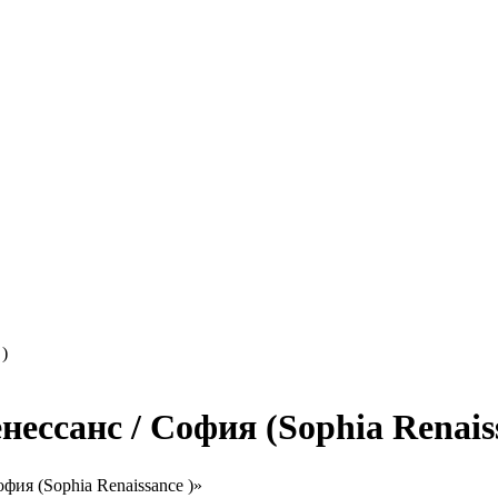
)
ессанс / София (Sophia Renaiss
фия (Sophia Renaissance )»