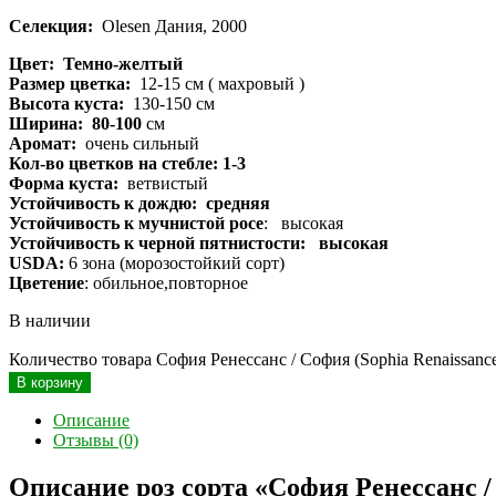
Селекция:
Olesen Дания, 2000
Цвет: Темно-желтый
Размер цветка:
12-15 см ( махровый )
Высота куста:
130-150 см
Ширина: 80-100
см
Аромат:
очень сильный
Кол-во цветков на стебле: 1-3
Форма куста:
ветвистый
Устойчивость к дождю: средняя
Устойчивость к мучнистой росе
: высокая
Устойчивость к черной пятнистости: высокая
USDA:
6 зона (морозостойкий сорт)
Цветение
: обильное,повторное
В наличии
Количество товара София Ренессанс / София (Sophia Renaissance
В корзину
Описание
Отзывы (0)
Описание роз сорта «София Ренессанс / 