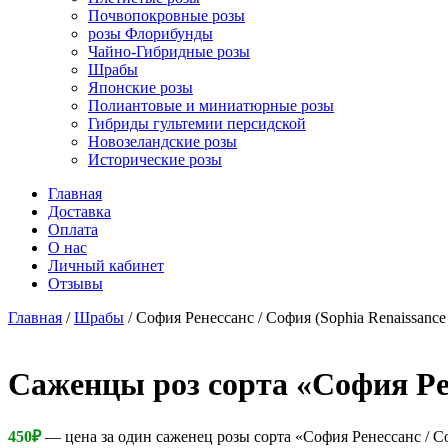
Почвопокровные розы
розы Флорибунды
Чайно-Гибридные розы
Шрабы
Японские розы
Полиантовые и миниатюрные розы
Гибриды гультемии персидской
Новозеландские розы
Исторические розы
Главная
Доставка
Оплата
О нас
Личный кабинет
Отзывы
Главная
/
Шрабы
/ София Ренессанс / София (Sophia Renaissance 
Cаженцы роз сорта «София Рен
450
₽
— цена за один саженец розы сорта «София Ренессанс / Со