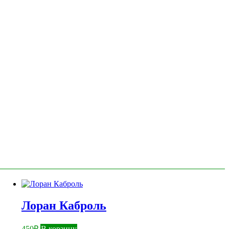
Лоран Каброль
450
₽
В корзину