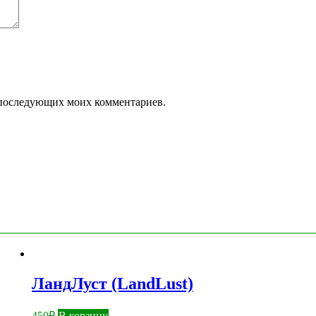
ля последующих моих комментариев.
ЛандЛуст (LandLust)
450
₽
В корзину