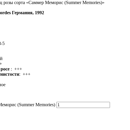
ц розы сорта «Саммер Меморис (Summer Memories)»
rdes Германия, 1992
3-5
й
+
 росе
: +++
тнистости
: +++
ное
Меморис (Summer Memories)