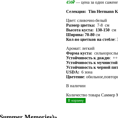
450
₽
— цена за один сажене
Селекция:
Tim Hermann Ko
Цвет: сливочно-белый
Размер цветка:
7-8 см
Высота куста: 130-150
см
Ширина: 70-80
см
Кол-во цветков на стебле
: 
Аромат: легкий
Форма куста:
сильнорослы
Устойчивость к дождю
: ++
Устойчивость к мучнистой
Устойчивость к черной пя
USDA:
6 зона
Цветение
: обильное,повтор
В наличии
Количество товара Саммер 
В корзину
(Summer Memories)»