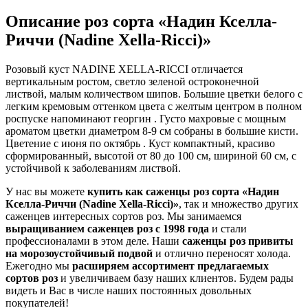
Описание роз сорта «Надин Кселла-
Риччи (Nadine Xella-Ricci)»
Розовый куст NADINE XELLA-RICCI отличается
вертикальным ростом, светло зеленой остроконечной
листвой, малым количеством шипов. Большие цветки белого с
легким кремовым оттенком цвета с желтым центром в полном
роспуске напоминают георгин . Густо махровые с мощным
ароматом цветки диаметром 8-9 см собраны в большие кисти.
Цветение с июня по октябрь . Куст компактный, красиво
сформированный, высотой от 80 до 100 см, шириной 60 см, с
устойчивой к заболеваниям листвой.
У нас вы можете
купить как саженцы роз сорта «Надин
Кселла-Риччи (Nadine Xella-Ricci)»
, так и множество других
саженцев интересных сортов роз. Мы занимаемся
выращиванием саженцев роз с 1998 года
и стали
профессионалами в этом деле. Наши
саженцы роз привиты
на морозоустойчивый подвой
и отлично переносят холода.
Ежегодно мы
расширяем ассортимент предлагаемых
сортов роз
и увеличиваем базу наших клиентов. Будем рады
видеть и Вас в числе наших постоянных довольных
покупателей!