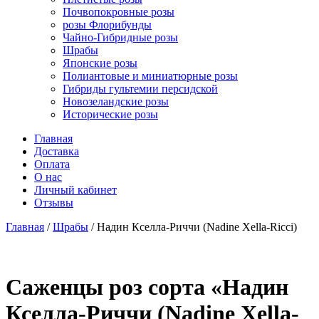
Почвопокровные розы
розы Флорибунды
Чайно-Гибридные розы
Шрабы
Японские розы
Полиантовые и миниатюрные розы
Гибриды гультемии персидской
Новозеландские розы
Исторические розы
Главная
Доставка
Оплата
О нас
Личный кабинет
Отзывы
Главная
/
Шрабы
/ Надин Кселла-Риччи (Nadine Xella-Ricci)
Cаженцы роз сорта «Надин
Кселла-Риччи (Nadine Xella-