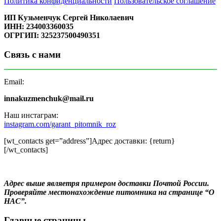
Политика конфиденциальности
Пользовательское соглашение
ИП Кузьменчук Сергей Николаевич
ИНН: 234003360035
ОГРГИП: 325237500490351
Связь с нами
Email:
innakuzmenchuk@mail.ru
Наш инстаграм:
instagram.com/garant_pitomnik_roz
[wt_contacts get=”address”]Адрес доставки: {return}
[/wt_contacts]
Адрес выше являетря примером доставки Почтой России.
Проверяйте местонахождение питомника на странице “О
НАС”.
Главные страницы