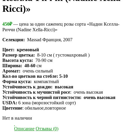
Ricci)»
450
₽
— цена за один саженец розы сорта «Надин Кселла-
Риччи (Nadine Xella-Ricci)»
Селекция:
Massad Франция, 2007
Цвет: кремовый
Размер цветка:
8-10 см ( густомахровый )
Высота куста:
70-90 см
Ширина: 40-60
см
Аромат:
очень сильный
Кол-во цветков на стебле: 5-10
Форма куста:
компактный
Устойчивость к дождю: высокая
Устойчивость к мучнистой росе
: очень высокая
Устойчивость к черной пятнистости: очень высокая
USDA:
6 зона (морозостойкий сорт)
Цветение
: обильное,повторное
Нет в наличии
Описание
Отзывы (0)