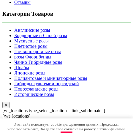
Отзывы
Категории Товаров
Английские розы
Бордюрные и Спрей розы
Мускусные розы
Плетистые розы
Почвопокровные розы
розы Флорибунды
Чайно-Гибридные розы
Шрабы
Японские розы
Полиантовые и миниатюрные розы
Гибриды гультемии персидской
Новозеландские розы
Исторические розы
×
[wt_locations type_select_location="link_subdomain"]
[/wt_locations]
В списке нет моего города (использовать данные головного
Этот сайт использует cookie для хранения данных. Продолжая
офиса - Краснодар)
использовать сайт, Вы даете свое согласие на работу с этими файлами.