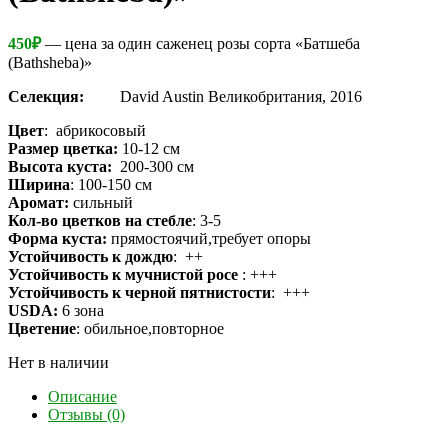
450
₽
— цена за один саженец розы сорта «Батшеба
(Bathsheba)»
Селекция:
David Austin Великобритания, 2016
Цвет
: абрикосовый
Размер цветка:
10-12 см
Высота куста:
200-300 см
Ширина
: 100-150 см
Аромат:
сильный
Кол-во цветков на стебле
: 3-5
Форма куста:
прямостоячий,требует опоры
Устойчивость к дождю
: ++
Устойчивость к мучнистой росе
: +++
Устойчивость к черной пятнистости
: +++
USDA:
6 зона
Цветение
: обильное,повторное
Нет в наличии
Описание
Отзывы (0)