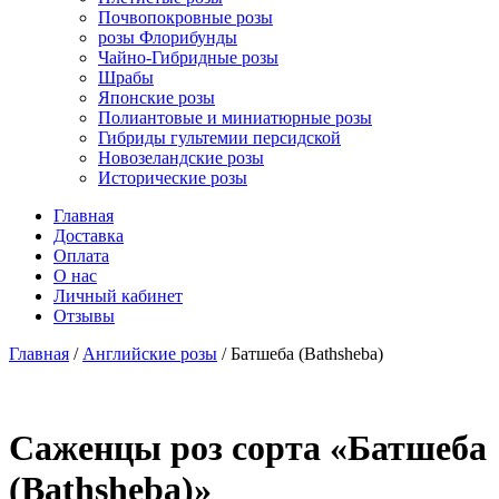
Почвопокровные розы
розы Флорибунды
Чайно-Гибридные розы
Шрабы
Японские розы
Полиантовые и миниатюрные розы
Гибриды гультемии персидской
Новозеландские розы
Исторические розы
Главная
Доставка
Оплата
О нас
Личный кабинет
Отзывы
Главная
/
Английские розы
/ Батшеба (Bathsheba)
Cаженцы роз сорта «Батшеба
(Bathsheba)»