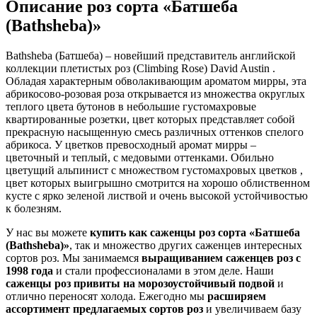
Описание роз сорта «Батшеба
(Bathsheba)»
Bathsheba (Батшеба) – новейший представитель английской
коллекции плетистых роз (Climbing Rose) David Austin .
Обладая характерным обволакивающим ароматом мирры, эта
абрикосово-розовая роза открывается из множества округлых
теплого цвета бутонов в небольшие густомахровые
квартированные розетки, цвет которых представляет собой
прекрасную насыщенную смесь различных оттенков спелого
абрикоса. У цветков превосходный аромат мирры –
цветочный и теплый, с медовыми оттенками. Обильно
цветущий альпинист с множеством густомахровых цветков ,
цвет которых выигрышно смотрится на хорошо облиственном
кусте с ярко зеленой листвой и очень высокой устойчивостью
к болезням.
У нас вы можете
купить как саженцы роз сорта «Батшеба
(Bathsheba)»
, так и множество других саженцев интересных
сортов роз. Мы занимаемся
выращиванием саженцев роз с
1998 года
и стали профессионалами в этом деле. Наши
саженцы роз привиты на морозоустойчивый подвой
и
отлично переносят холода. Ежегодно мы
расширяем
ассортимент предлагаемых сортов роз
и увеличиваем базу