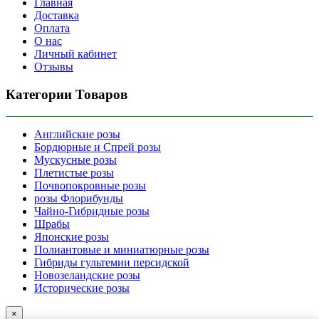
Главная
Доставка
Оплата
О нас
Личный кабинет
Отзывы
Категории Товаров
Английские розы
Бордюрные и Спрей розы
Мускусные розы
Плетистые розы
Почвопокровные розы
розы Флорибунды
Чайно-Гибридные розы
Шрабы
Японские розы
Полиантовые и миниатюрные розы
Гибриды гультемии персидской
Новозеландские розы
Исторические розы
×