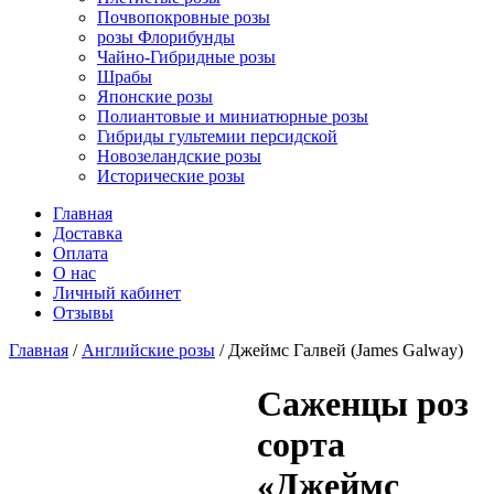
Почвопокровные розы
розы Флорибунды
Чайно-Гибридные розы
Шрабы
Японские розы
Полиантовые и миниатюрные розы
Гибриды гультемии персидской
Новозеландские розы
Исторические розы
Главная
Доставка
Оплата
О нас
Личный кабинет
Отзывы
Главная
/
Английские розы
/ Джеймс Галвей (James Galway)
Cаженцы роз
сорта
«Джеймс