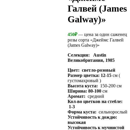
Галвей (James
Galway)»
450
₽
— цена за один саженец
розы сорта «Джеймс Галвей
(James Galway)»
Селекция: Austin
Великобритания, 1985
Цвет: светло-розовый
Размер цветка: 12-15
см (
густомахровый )
Высота куста:
150-200 см
Ширина: 80-100
см
Аромат:
средний
Кол-во цветков на стебле:
1-3
Форма куста:
сильнорослый
Устойчивость к дождю:
высокая
Устойчивость к мучнистой