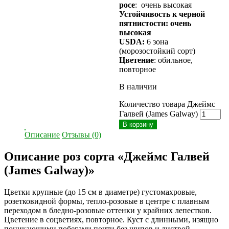
росе
: очень высокая
Устойчивость к черной
пятнистости: очень
высокая
USDA:
6 зона
(морозостойкий сорт)
Цветение
: обильное,
повторное
В наличии
Количество товара Джеймс
Галвей (James Galway)
В корзину
Описание
Отзывы (0)
Описание роз сорта «Джеймс Галвей
(James Galway)»
Цветки крупные (до 15 см в диаметре) густомахровые,
розетковидной формы, тепло-розовые в центре с плавным
переходом в бледно-розовые оттенки у крайних лепестков.
Цветение в соцветиях, повторное. Куст с длинными, изящно
поникающими побегами почти без шипов и листвой,