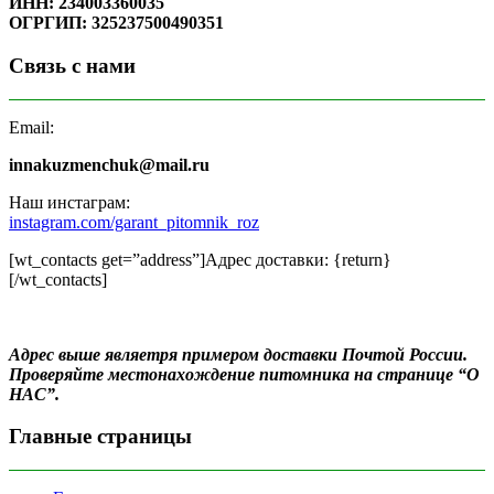
ИНН: 234003360035
ОГРГИП: 325237500490351
Связь с нами
Email:
innakuzmenchuk@mail.ru
Наш инстаграм:
instagram.com/garant_pitomnik_roz
[wt_contacts get=”address”]Адрес доставки: {return}
[/wt_contacts]
Адрес выше являетря примером доставки Почтой России.
Проверяйте местонахождение питомника на странице “О
НАС”.
Главные страницы