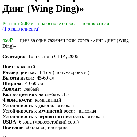
Динг (Wing Ding)»
Рейтинг
5.00
из 5 на основе опроса
1
пользователя
(
1
отзыв клиента)
450
₽
— цена за один саженец розы сорта «Уинг Динг (Wing
Ding)»
Селекция:
Tom Carruth США, 2006
Цвет
: красный
Размер цветка:
3-4 см ( полумахровый )
Высота куста:
45-60 см
Ширина
: 40-60 см
Аромат:
слабый
Кол-во цветков на стебле
: 3-5
Форма куста:
компактный
Устойчивость к дождю
: высокая
Устойчивость к мучнистой росе
: высокая
Устойчивость к черной пятнистости
: высокая
USDA:
6 зона (морозостойкий сорт)
Цветение
: обильное,повторное