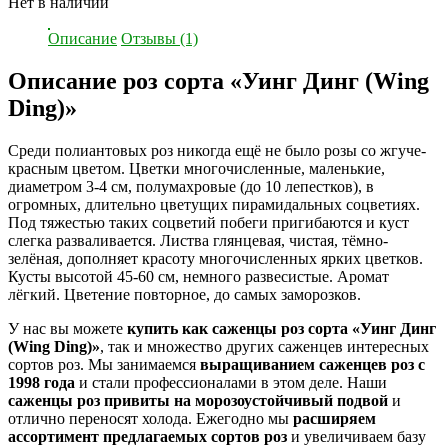
Нет в наличии
Описание
Отзывы (1)
Описание роз сорта «Уинг Динг (Wing
Ding)»
Среди полиантовых роз никогда ещё не было розы со жгуче-
красным цветом. Цветки многочисленные, маленькие,
диаметром 3-4 см, полумахровые (до 10 лепестков), в
огромных, длительно цветущих пирамидальных соцветиях.
Под тяжестью таких соцветий побеги пригибаются и куст
слегка разваливается. Листва глянцевая, чистая, тёмно-
зелёная, дополняет красоту многочисленных ярких цветков.
Кусты высотой 45-60 см, немного развесистые. Аромат
лёгкий. Цветение повторное, до самых заморозков.
У нас вы можете
купить как саженцы роз сорта «Уинг Динг
(Wing Ding)»
, так и множество других саженцев интересных
сортов роз. Мы занимаемся
выращиванием саженцев роз с
1998 года
и стали профессионалами в этом деле. Наши
саженцы роз привиты на морозоустойчивый подвой
и
отлично переносят холода. Ежегодно мы
расширяем
ассортимент предлагаемых сортов роз
и увеличиваем базу