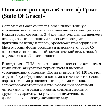
Описание роз сорта «Стэйт оф Грэйс
(State Of Grace)»
Сорт State of Grace сочетает в себе исключительную
устойчивость к болезням и поистине потрясающее цветение.
Каждая гроздь состоит из 3–4 крупных, элегантных цветков с
нежно-розовыми внешними лепестками, которые
притягивают взгляд к теплой, кремово-желтой сердцевине.
Многоярусная форма роскошна и изысканна, от 30 до 65
лепестков создают пышный, романтический вид, который
выделяется в любой композиции.
Выведенная в США, эта роза в английском стиле отличается
компактной, аккуратной формой куста и высокой
устойчивостью к болезням. Достигая высоты 90-120 см, этот
округлый куст будет цвести волнами в течение всего сезона и
поражать своими разноцветными цветами с нежно-
абрикосово-золотистыми и темно-розовыми обратными
лепестками. Благодаря длинным, крепким стеблям и
фруктовому аромату, эта роза станет незаменимым
дополнением к любому домашнему саду .
У нас вы можете
купить как саженцы роз сорта «Стэйт оф