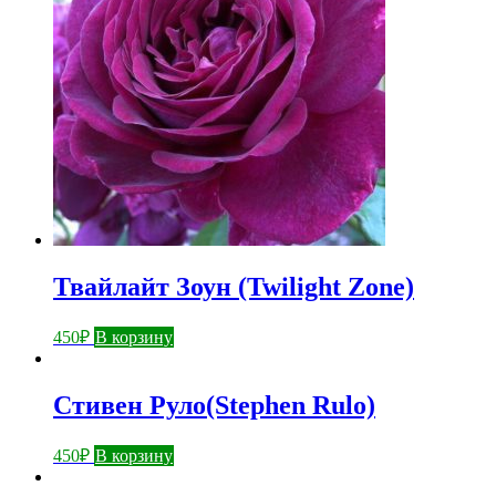
Твайлайт Зоун (Twilight Zone)
450
₽
В корзину
Стивен Руло(Stephen Rulo)
450
₽
В корзину