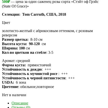
500
₽
— цена за один саженец розы сорта «Стэйт оф Грэйс
(State Of Grace)»
Селекция:
Tom Carruth, США, 2018
Цвет
золотисто-желтый с абрикосовым оттенком, с розовым
реверсом
Размер цветка:
8-10 см
Высота куста: 90-120
см
Ширина: 100
см
Кол-во цветков на стебле
: 3-5
Аромат: средний
Форма куста:
прямостоячий
Устойчивость к дождю
: +++
Устойчивость к мучнистой росе
: +++
Устойчивость к черной пятнистости
: +++
USDA:
6 зона
Цветение
: обильное,повторное
Нет в наличии
Описание
Отзывы (0)