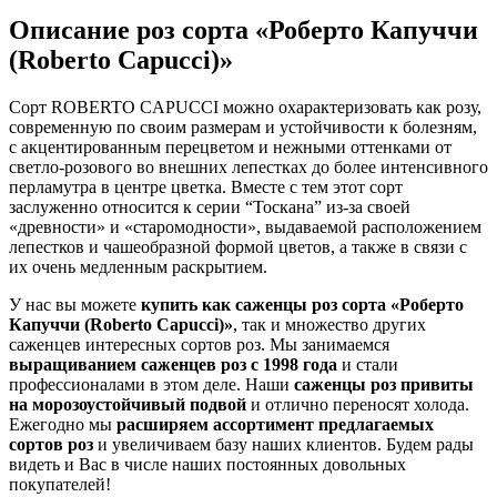
Описание роз сорта «Роберто Капуччи
(Roberto Capucci)»
Сорт ROBERTO CAPUCCI можно охарактеризовать как розу,
современную по своим размерам и устойчивости к болезням,
с акцентированным перецветом и нежными оттенками от
светло-розового во внешних лепестках до более интенсивного
перламутра в центре цветка. Вместе с тем этот сорт
заслуженно относится к серии “Тоскана” из-за своей
«древности» и «старомодности», выдаваемой расположением
лепестков и чашеобразной формой цветов, а также в связи с
их очень медленным раскрытием.
У нас вы можете
купить как саженцы роз сорта «Роберто
Капуччи (Roberto Capucci)»
, так и множество других
саженцев интересных сортов роз. Мы занимаемся
выращиванием саженцев роз с 1998 года
и стали
профессионалами в этом деле. Наши
саженцы роз привиты
на морозоустойчивый подвой
и отлично переносят холода.
Ежегодно мы
расширяем ассортимент предлагаемых
сортов роз
и увеличиваем базу наших клиентов. Будем рады
видеть и Вас в числе наших постоянных довольных
покупателей!