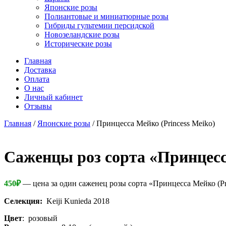
Японские розы
Полиантовые и миниатюрные розы
Гибриды гультемии персидской
Новозеландские розы
Исторические розы
Главная
Доставка
Оплата
О нас
Личный кабинет
Отзывы
Главная
/
Японские розы
/ Принцесса Мейко (Princess Meiko)
Cаженцы роз сорта «Принцесса
450
₽
— цена за один саженец розы сорта «Принцесса Мейко (Pr
Селекция:
Keiji Kunieda 2018
Цвет
: розовый