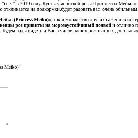
 “свет” в 2019 году. Кусты у японской розы Принцессы Мейко не 
шо откликается на подкормки,будет радовать вас очень обильны
ейко (Princess Meiko)»
, так и множество других саженцев инт
женцы роз привиты на морозоустойчивый подвой
и отлично п
. Будем рады видеть и Вас в числе наших постоянных довольных
ss Meiko)”