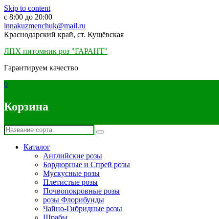
Skip to content
c 8:00 до 20:00
innakuzmenchuk@mail.ru
Краснодарский край, ст. Кущёвская
ЛПХ питомник роз "ГАРАНТ"
Гарантируем качество
0
Корзина
Каталог
Английские розы
Бордюрные и Спрей розы
Мускусные розы
Плетистые розы
Почвопокровные розы
розы Флорибунды
Чайно-Гибридные розы
Шрабы