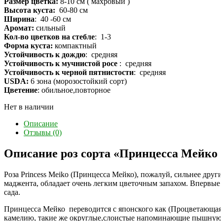
Размер цветка:
8-10 см ( махровый )
Высота куста:
60-80 см
Ширина
: 40 -60 см
Аромат:
сильный
Кол-во цветков на стебле
: 1-3
Форма куста:
компактный
Устойчивость к дождю
: средняя
Устойчивость к мучнистой росе
: средняя
Устойчивость к черной пятнистости
: средняя
USDA:
6 зона (морозостойкий сорт)
Цветение
: обильное,повторное
Нет в наличии
Описание
Отзывы (0)
Описание роз сорта «Принцесса Мейко (
Роза Princess Meiko (Принцесса Мейко), пожалуй, сильнее дру
маджента, обладает очень легким цветочным запахом. Впервые 
сада.
Принцесса Мейко переводится с японского как (Процветающая)
камелию, такие же округлые,слоистые напоминающие пышную 