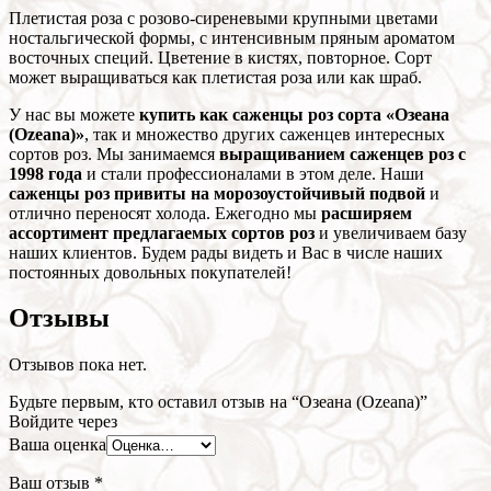
Плетистая роза с розово-сиреневыми крупными цветами
ностальгической формы, с интенсивным пряным ароматом
восточных специй. Цветение в кистях, повторное. Сорт
может выращиваться как плетистая роза или как шраб.
У нас вы можете
купить как саженцы роз сорта «Озеана
(Ozeana)»
, так и множество других саженцев интересных
сортов роз. Мы занимаемся
выращиванием саженцев роз с
1998 года
и стали профессионалами в этом деле. Наши
саженцы роз привиты на морозоустойчивый подвой
и
отлично переносят холода. Ежегодно мы
расширяем
ассортимент предлагаемых сортов роз
и увеличиваем базу
наших клиентов. Будем рады видеть и Вас в числе наших
постоянных довольных покупателей!
Отзывы
Отзывов пока нет.
Будьте первым, кто оставил отзыв на “Озеана (Ozeana)”
Войдите через
Ваша оценка
Ваш отзыв
*