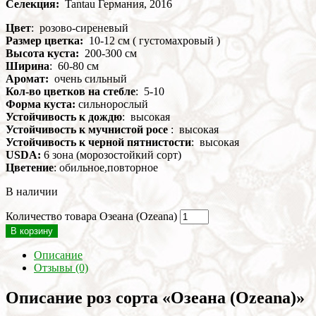
Селекция:
Tantau Германия, 2016
Цвет
: розово-сиреневый
Размер цветка:
10-12 см ( густомахровый )
Высота куста:
200-300 см
Ширина
: 60-80 см
Аромат:
очень сильный
Кол-во цветков на стебле
: 5-10
Форма куста:
сильнорослый
Устойчивость к дождю
: высокая
Устойчивость к мучнистой росе
: высокая
Устойчивость к черной пятнистости
: высокая
USDA:
6 зона (морозостойкий сорт)
Цветение
: обильное,повторное
В наличии
Количество товара Озеана (Ozeana)
В корзину
Описание
Отзывы (0)
Описание роз сорта «Озеана (Ozeana)»