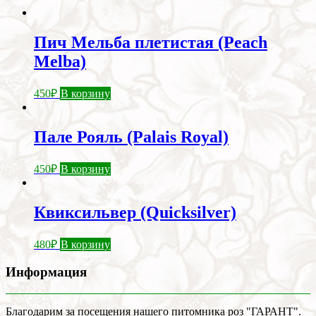
Пич Мельба плетистая (Peach
Melba)
450
₽
В корзину
Пале Рояль (Palais Royal)
450
₽
В корзину
Квиксильвер (Quicksilver)
480
₽
В корзину
Информация
Благодарим за посещения нашего питомника роз "ГАРАНТ".