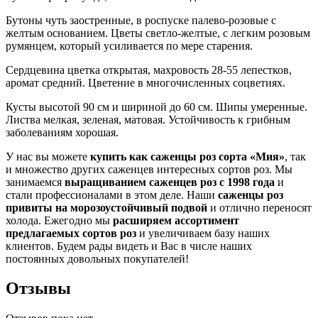
Бутоны чуть заостренные, в роспуске палево-розовые с
желтым основанием. Цветы светло-желтые, с легким розовым
румянцем, который усиливается по мере старения.
Сердцевина цветка открытая, махровость 28-55 лепестков,
аромат средний. Цветение в многочисленных соцветиях.
Кусты высотой 90 см и шириной до 60 см. Шипы умеренные.
Листва мелкая, зеленая, матовая. Устойчивость к грибным
заболеваниям хорошая.
У нас вы можете
купить как саженцы роз сорта «Мия»
, так
и множество других саженцев интересных сортов роз. Мы
занимаемся
выращиванием саженцев роз с 1998 года
и
стали профессионалами в этом деле. Наши
саженцы роз
привиты на морозоустойчивый подвой
и отлично переносят
холода. Ежегодно мы
расширяем ассортимент
предлагаемых сортов роз
и увеличиваем базу наших
клиентов. Будем рады видеть и Вас в числе наших
постоянных довольных покупателей!
Отзывы