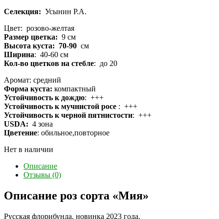
Селекция:
Усынин Р.А.
Цвет: розово-желтая
Размер цветка:
9 см
Высота куста: 70-90
см
Ширина
: 40-60 см
Кол-во цветков на стебле
: до 20
Аромат: средний
Форма куста:
компактный
Устойчивость к дождю
: +++
Устойчивость к мучнистой росе
: +++
Устойчивость к черной пятнистости
: +++
USDA:
4 зона
Цветение
: обильное,повторное
Нет в наличии
Описание
Отзывы (0)
Описание роз сорта «Мия»
Русская флорибунда, новинка 2023 года.