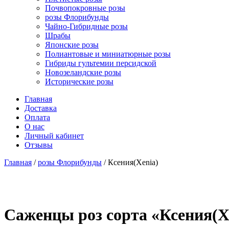
Почвопокровные розы
розы Флорибунды
Чайно-Гибридные розы
Шрабы
Японские розы
Полиантовые и миниатюрные розы
Гибриды гультемии персидской
Новозеландские розы
Исторические розы
Главная
Доставка
Оплата
О нас
Личный кабинет
Отзывы
Главная
/
розы Флорибунды
/ Ксения(Xenia)
Cаженцы роз сорта «Ксения(X