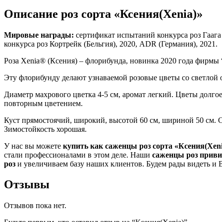
Описание роз сорта «Ксения(Xenia)»
Мировые награды:
сертификат испытаний конкурса роз Гаага 
конкурса роз Кортрейк (Бельгия), 2020, ADR (Германия), 2021.
Роза Xenia® (Ксения) – флорибунда, новинка 2020 года фирмы 
Эту флорибунду делают узнаваемой розовые цветы со светлой о
Диаметр махрового цветка 4-5 см, аромат легкий. Цветы долго
повторным цветением.
Куст прямостоячий, широкий, высотой 60 см, шириной 50 см. С
Зимостойкость хорошая.
У нас вы можете
купить как саженцы роз сорта «Ксения(Xeni
стали профессионалами в этом деле. Наши
саженцы роз приви
роз
и увеличиваем базу наших клиентов. Будем рады видеть и 
Отзывы
Отзывов пока нет.