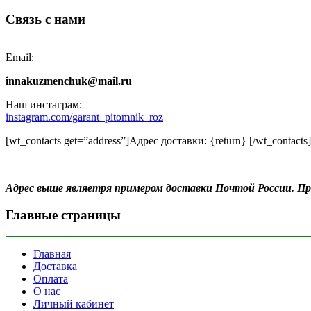
Связь с нами
Email:
innakuzmenchuk@mail.ru
Наш инстаграм:
instagram.com/garant_pitomnik_roz
[wt_contacts get=”address”]Адрес доставки: {return} [/wt_contacts]
Адрес выше являетря примером доставки Почтой России. 
Главные страницы
Главная
Доставка
Оплата
О нас
Личный кабинет