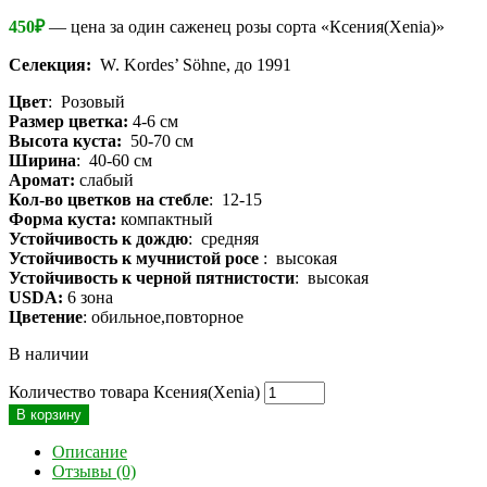
450
₽
— цена за один саженец розы сорта «Ксения(Xenia)»
Селекция:
W. Kordes’ Söhne, до 1991
Цвет
: Розовый
Размер цветка:
4-6 см
Высота куста:
50-70 см
Ширина
: 40-60 см
Аромат:
слабый
Кол-во цветков на стебле
: 12-15
Форма куста:
компактный
Устойчивость к дождю
: средняя
Устойчивость к мучнистой росе
: высокая
Устойчивость к черной пятнистости
: высокая
USDA:
6 зона
Цветение
: обильное,повторное
В наличии
Количество товара Ксения(Xenia)
В корзину
Описание
Отзывы (0)