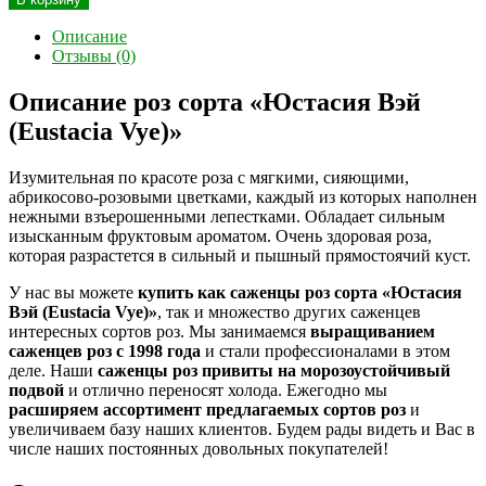
Описание
Отзывы (0)
Описание роз сорта «Юстасия Вэй
(Eustacia Vye)»
Изумительная по красоте роза с мягкими, сияющими,
абрикосово-розовыми цветками, каждый из которых наполнен
нежными взъерошенными лепестками. Обладает сильным
изысканным фруктовым ароматом. Очень здоровая роза,
которая разрастется в сильный и пышный прямостоячий куст.
У нас вы можете
купить как саженцы роз сорта «Юстасия
Вэй (Eustacia Vye)»
, так и множество других саженцев
интересных сортов роз. Мы занимаемся
выращиванием
саженцев роз с 1998 года
и стали профессионалами в этом
деле. Наши
саженцы роз привиты на морозоустойчивый
подвой
и отлично переносят холода. Ежегодно мы
расширяем ассортимент предлагаемых сортов роз
и
увеличиваем базу наших клиентов. Будем рады видеть и Вас в
числе наших постоянных довольных покупателей!