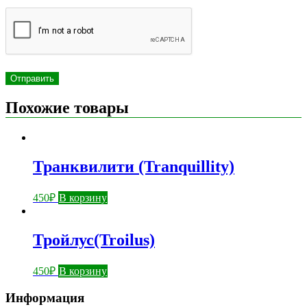
Похожие товары
Транквилити (Tranquillity)
450
₽
В корзину
Тройлус(Troilus)
450
₽
В корзину
Информация