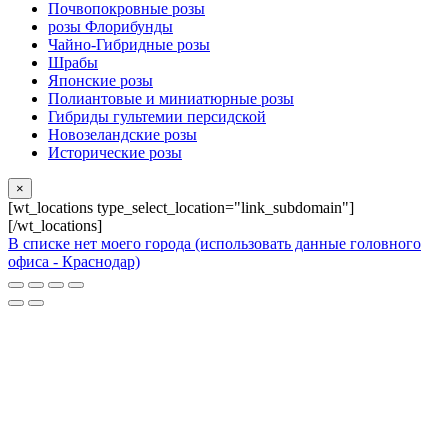
Почвопокровные розы
розы Флорибунды
Чайно-Гибридные розы
Шрабы
Японские розы
Полиантовые и миниатюрные розы
Гибриды гультемии персидской
Новозеландские розы
Исторические розы
×
[wt_locations type_select_location="link_subdomain"]
[/wt_locations]
В списке нет моего города (использовать данные головного
офиса - Краснодар)