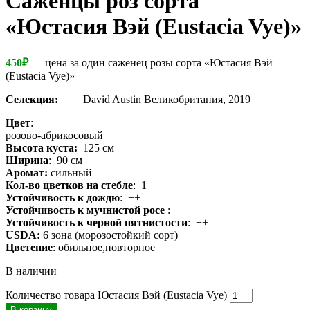
Cаженцы роз сорта
«Юстасия Вэй (Eustacia Vye)»
450
₽
— цена за один саженец розы сорта «Юстасия Вэй
(Eustacia Vye)»
Селекция:
David Austin Великобритания, 2019
Цвет
:
розово-абрикосовый
Высота куста:
125 см
Ширина
: 90 см
Аромат:
сильный
Кол-во цветков на стебле
: 1
Устойчивость к дождю
: ++
Устойчивость к мучнистой росе
: ++
Устойчивость к черной пятнистости
: ++
USDA:
6 зона (морозостойкий сорт)
Цветение
: обильное,повторное
В наличии
Количество товара Юстасия Вэй (Eustacia Vye)
В корзину