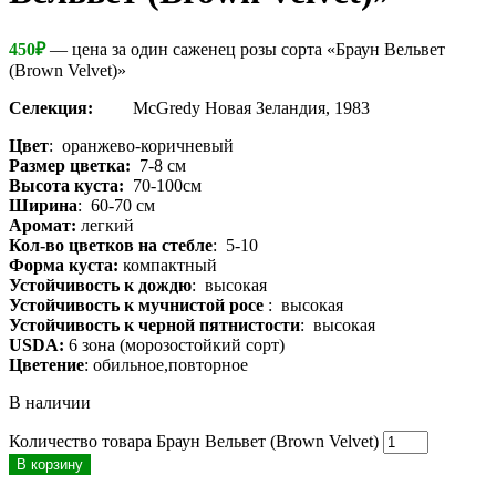
450
₽
— цена за один саженец розы сорта «Браун Вельвет
(Brown Velvet)»
Селекция:
McGredy Новая Зеландия, 1983
Цвет
: оранжево-коричневый
Размер цветка:
7-8 см
Высота куста:
70-100см
Ширина
: 60-70 см
Аромат:
легкий
Кол-во цветков на стебле
: 5-10
Форма куста:
компактный
Устойчивость к дождю
: высокая
Устойчивость к мучнистой росе
: высокая
Устойчивость к черной пятнистости
: высокая
USDA:
6 зона (морозостойкий сорт)
Цветение
: обильное,повторное
В наличии
Количество товара Браун Вельвет (Brown Velvet)
В корзину