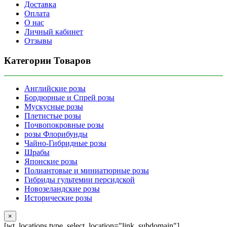
Доставка
Оплата
О нас
Личный кабинет
Отзывы
Категории Товаров
Английские розы
Бордюрные и Спрей розы
Мускусные розы
Плетистые розы
Почвопокровные розы
розы Флорибунды
Чайно-Гибридные розы
Шрабы
Японские розы
Полиантовые и миниатюрные розы
Гибриды гультемии персидской
Новозеландские розы
Исторические розы
×
[wt_locations type_select_location="link_subdomain"]