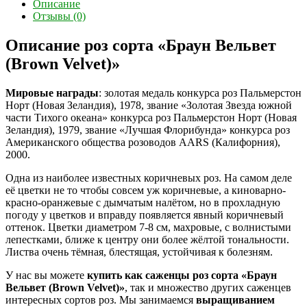
Описание
Отзывы (0)
Описание роз сорта «Браун Вельвет
(Brown Velvet)»
Мировые награды
: золотая медаль конкурса роз Пальмерстон
Норт (Новая Зеландия), 1978, звание «Золотая Звезда южной
части Тихого океана» конкурса роз Пальмерстон Норт (Новая
Зеландия), 1979, звание «Лучшая Флорибунда» конкурса роз
Американского общества розоводов AARS (Калифорния),
2000.
Одна из наиболее известных коричневых роз. На самом деле
её цветки не то чтобы совсем уж коричневые, а киноварно-
красно-оранжевые с дымчатым налётом, но в прохладную
погоду у цветков и вправду появляется явный коричневый
оттенок. Цветки диаметром 7-8 см, махровые, с волнистыми
лепестками, ближе к центру они более жёлтой тональности.
Листва очень тёмная, блестящая, устойчивая к болезням.
У нас вы можете
купить как саженцы роз сорта «Браун
Вельвет (Brown Velvet)»
, так и множество других саженцев
интересных сортов роз. Мы занимаемся
выращиванием