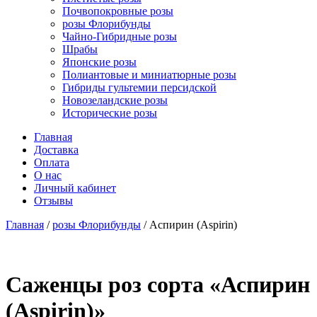
Почвопокровные розы
розы Флорибунды
Чайно-Гибридные розы
Шрабы
Японские розы
Полиантовые и миниатюрные розы
Гибриды гультемии персидской
Новозеландские розы
Исторические розы
Главная
Доставка
Оплата
О нас
Личный кабинет
Отзывы
Главная
/
розы Флорибунды
/ Аспирин (Aspirin)
Cаженцы роз сорта «Аспирин
(Aspirin)»