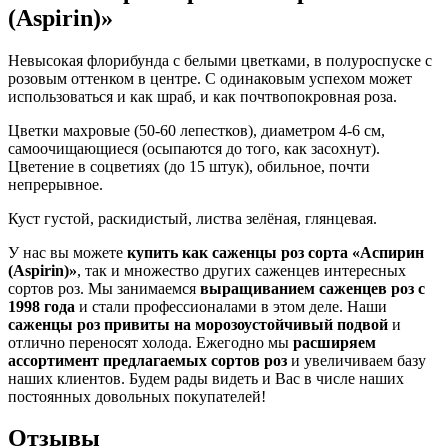
(Aspirin)»
Невысокая флорибунда с белыми цветками, в полуроспуске с
розовым оттенком в центре. С одинаковым успехом может
использоваться и как шраб, и как почтвопокровная роза.
Цветки махровые (50-60 лепестков), диаметром 4-6 см,
самоочищающиеся (осыпаются до того, как засохнут).
Цветение в соцветиях (до 15 штук), обильное, почти
непрерывное.
Куст густой, раскидистый, листва зелёная, глянцевая.
У нас вы можете
купить как саженцы роз сорта «Аспирин
(Aspirin)»
, так и множество других саженцев интересных
сортов роз. Мы занимаемся
выращиванием саженцев роз с
1998 года
и стали профессионалами в этом деле. Наши
саженцы роз привиты на морозоустойчивый подвой
и
отлично переносят холода. Ежегодно мы
расширяем
ассортимент предлагаемых сортов роз
и увеличиваем базу
наших клиентов. Будем рады видеть и Вас в числе наших
постоянных довольных покупателей!
Отзывы