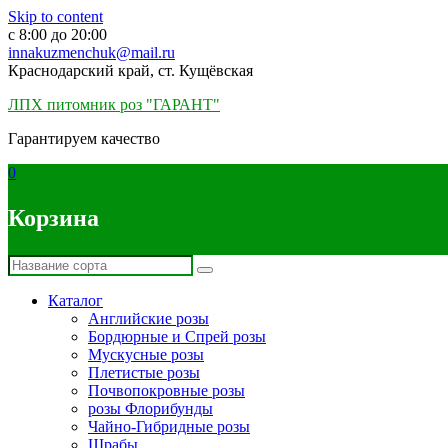
Skip to content
c 8:00 до 20:00
innakuzmenchuk@mail.ru
Краснодарский край, ст. Кущёвская
ЛПХ питомник роз "ГАРАНТ"
Гарантируем качество
0
Корзина
Каталог
Английские розы
Бордюрные и Спрей розы
Мускусные розы
Плетистые розы
Почвопокровные розы
розы Флорибунды
Чайно-Гибридные розы
Шрабы